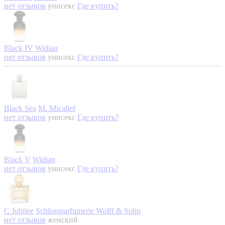
нет отзывов
унисекс
Где купить?
Black IV
Widian
нет отзывов
унисекс
Где купить?
Black Sea
M. Micallef
нет отзывов
унисекс
Где купить?
Black V
Widian
нет отзывов
унисекс
Где купить?
C Jubilee
Schlossparfumerie Wolff & Sohn
нет отзывов
женский