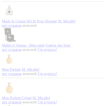
Made In Grasse 06130 Pour Homme
M. Micallef
нет отзывов
мужской
Maître d’Amour - Bien-aimé
Galerie des Sens
нет отзывов
мужской
Где купить?
Mon Parfum
M. Micallef
нет отзывов
женский
Где купить?
Mon Parfum Cristal
M. Micallef
нет отзывов
женский
Где купить?