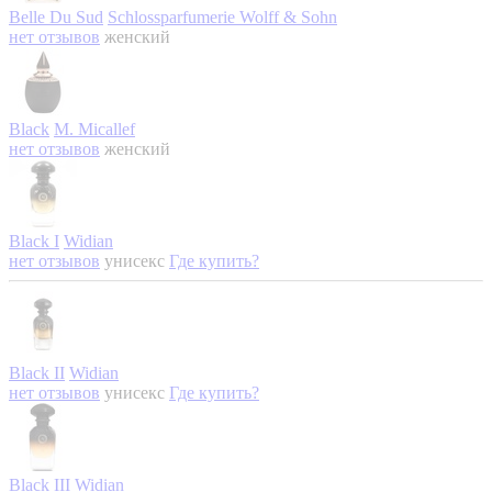
Belle Du Sud
Schlossparfumerie Wolff & Sohn
нет отзывов
женский
Black
M. Micallef
нет отзывов
женский
Black I
Widian
нет отзывов
унисекс
Где купить?
Black II
Widian
нет отзывов
унисекс
Где купить?
Black III
Widian