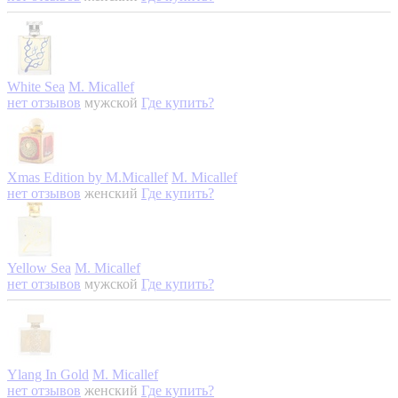
White Sea
M. Micallef
нет отзывов
мужской
Где купить?
Xmas Edition by M.Micallef
M. Micallef
нет отзывов
женский
Где купить?
Yellow Sea
M. Micallef
нет отзывов
мужской
Где купить?
Ylang In Gold
M. Micallef
нет отзывов
женский
Где купить?