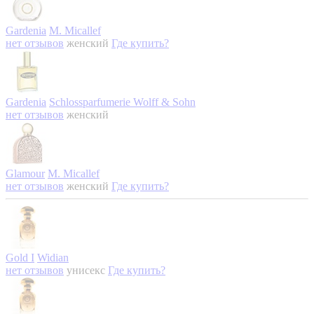
Gardenia
M. Micallef
нет отзывов
женский
Где купить?
Gardenia
Schlossparfumerie Wolff & Sohn
нет отзывов
женский
Glamour
M. Micallef
нет отзывов
женский
Где купить?
Gold I
Widian
нет отзывов
унисекс
Где купить?