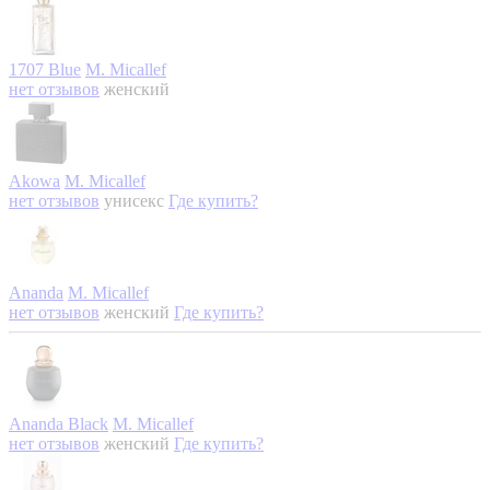
1707 Blue
M. Micallef
нет отзывов
женский
Akowa
M. Micallef
нет отзывов
унисекс
Где купить?
Ananda
M. Micallef
нет отзывов
женский
Где купить?
Ananda Black
M. Micallef
нет отзывов
женский
Где купить?