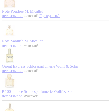
Note Poudrée
M. Micallef
нет отзывов
женский
Где купить?
Note Vanillée
M. Micallef
нет отзывов
женский
Orient Express
Schlossparfumerie Wolff & Sohn
нет отзывов
женский
P 100 Jubilee
Schlossparfumerie Wolff & Sohn
нет отзывов
мужской