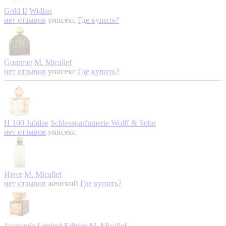
Gold II
Widian
нет отзывов
унисекс
Где купить?
Gourmet
M. Micallef
нет отзывов
унисекс
Где купить?
H 100 Jubilee
Schlossparfumerie Wolff & Sohn
нет отзывов
унисекс
Hiver
M. Micallef
нет отзывов
женский
Где купить?
Jacaranda Limited Edition
M. Micallef