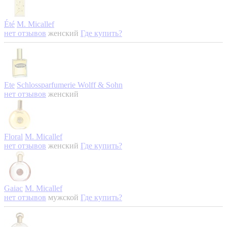
Été
M. Micallef
нет отзывов
женский
Где купить?
Ete
Schlossparfumerie Wolff & Sohn
нет отзывов
женский
Floral
M. Micallef
нет отзывов
женский
Где купить?
Gaiac
M. Micallef
нет отзывов
мужской
Где купить?