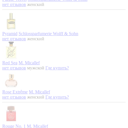
нет отзывов
женский
Pyramid
Schlossparfumerie Wolff & Sohn
нет отзывов
женский
Red Sea
M. Micallef
нет отзывов
мужской
Где купить?
Rose Extrême
M. Micallef
нет отзывов
женский
Где купить?
Rouge No. 1
M. Micallef