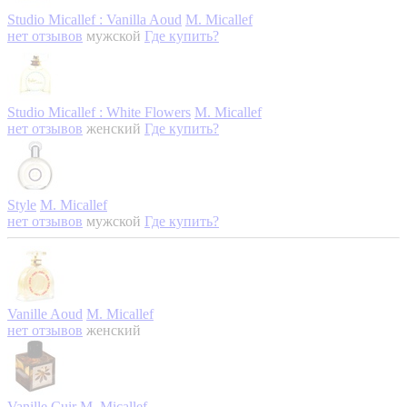
Studio Micallef : Vanilla Aoud
M. Micallef
нет отзывов
мужской
Где купить?
Studio Micallef : White Flowers
M. Micallef
нет отзывов
женский
Где купить?
Style
M. Micallef
нет отзывов
мужской
Где купить?
Vanille Aoud
M. Micallef
нет отзывов
женский
Vanille Cuir
M. Micallef