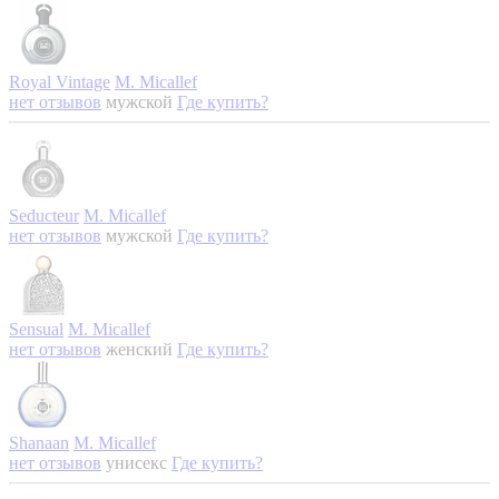
Royal Vintage
M. Micallef
нет отзывов
мужской
Где купить?
Seducteur
M. Micallef
нет отзывов
мужской
Где купить?
Sensual
M. Micallef
нет отзывов
женский
Где купить?
Shanaan
M. Micallef
нет отзывов
унисекс
Где купить?