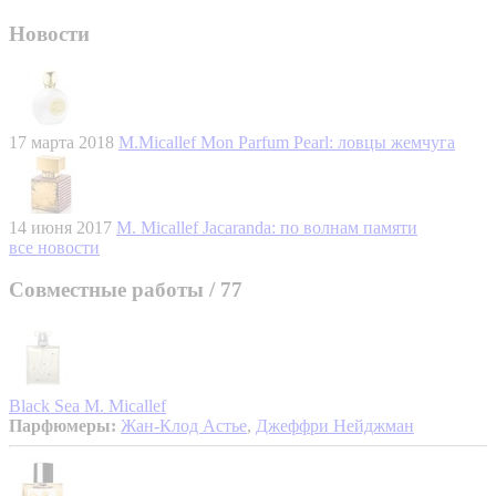
Новости
17 марта 2018
M.Micallef Mon Parfum Pearl: ловцы жемчуга
14 июня 2017
M. Micallef Jacaranda: по волнам памяти
все новости
Совместные работы
/ 77
Black Sea
M. Micallef
Парфюмеры:
Жан-Клод Астье
,
Джеффри Нейджман