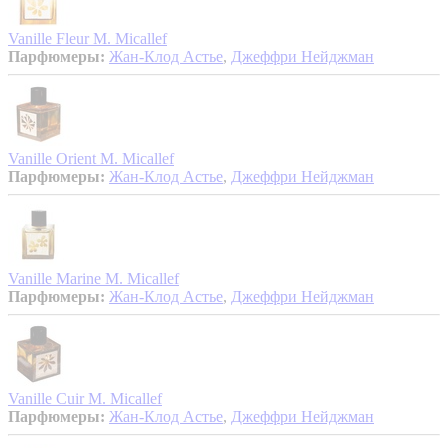
Vanille Fleur
M. Micallef
Парфюмеры:
Жан-Клод Астье
,
Джеффри Нейджман
Vanille Orient
M. Micallef
Парфюмеры:
Жан-Клод Астье
,
Джеффри Нейджман
Vanille Marine
M. Micallef
Парфюмеры:
Жан-Клод Астье
,
Джеффри Нейджман
Vanille Cuir
M. Micallef
Парфюмеры:
Жан-Клод Астье
,
Джеффри Нейджман