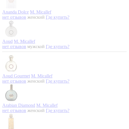
Ananda Dolce
M. Micallef
нет отзывов
женский
Где купить?
Aoud
M. Micallef
нет отзывов
мужской
Где купить?
Aoud Gourmet
M. Micallef
нет отзывов
женский
Где купить?
Arabian Diamond
M. Micallef
нет отзывов
женский
Где купить?