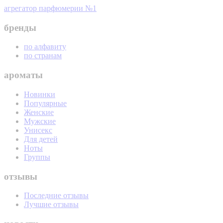
агрегатор парфюмерии №1
бренды
по алфавиту
по странам
ароматы
Новинки
Популярные
Женские
Мужские
Унисекс
Для детей
Ноты
Группы
отзывы
Последние отзывы
Лучшие отзывы