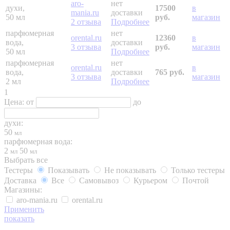
aro-
нет
духи,
17500
в
mania.ru
доставки
50 мл
руб.
магазин
2 отзыва
Подробнее
парфюмерная
нет
orental.ru
12360
в
вода,
доставки
3 отзыва
руб.
магазин
50 мл
Подробнее
парфюмерная
нет
orental.ru
в
вода,
доставки
765 руб.
3 отзыва
магазин
2 мл
Подробнее
1
Цена:
от
до
духи:
50
мл
парфюмерная вода:
2
50
мл
мл
Выбрать все
Тестеры
Показывать
Не показывать
Только тестеры
Доставка
Все
Самовывоз
Курьером
Почтой
Магазины:
aro-mania.ru
orental.ru
Применить
показать