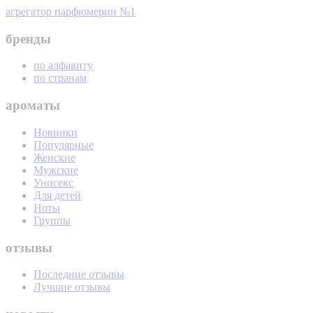
агрегатор парфюмерии №1
бренды
по алфавиту
по странам
ароматы
Новинки
Популярные
Женские
Мужские
Унисекс
Для детей
Ноты
Группы
отзывы
Последние отзывы
Лучшие отзывы