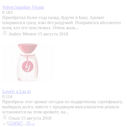
Velvet Sapphire
Vivant
0
183
Приобретал более года назад, будучи в Баку. Аромат
понравился сразу, взял без раздумий. Понравился абсолютно
всем, кто его чувствовал. Очень жаль...
Andrey Winston
15 августа 2018
Lovely u
Liu Jo
0
114
Приобрела этот аромат сегодня по подарочному сертификату,
выбирала долго, вместе с продавцом консультантом решила
остановится на этом аромате, на...
Ольга
15 августа 2018
←
1
2
3
4
5
6
7
...
35
→