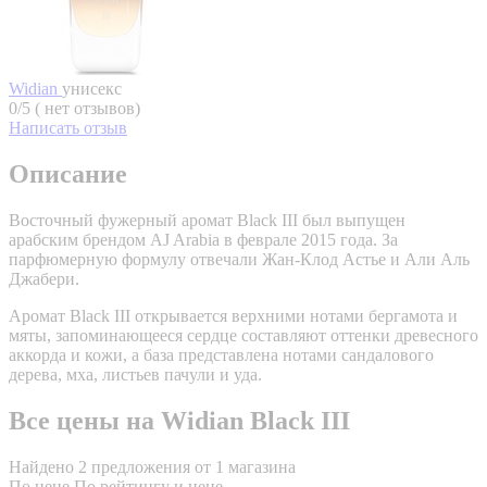
Widian
унисекс
0/5 ( нет отзывов)
Написать отзыв
Описание
Восточный фужерный аромат Black III был выпущен
арабским брендом AJ Arabia в феврале 2015 года. За
парфюмерную формулу отвечали Жан-Клод Астье и Али Аль
Джабери.
Аромат Black III открывается верхними нотами бергамота и
мяты, запоминающееся сердце составляют оттенки древесного
аккорда и кожи, а база представлена нотами сандалового
дерева, мха, листьев пачули и уда.
Все цены на Widian Black III
Найдено 2 предложения от 1 магазина
По цене
По рейтингу и цене