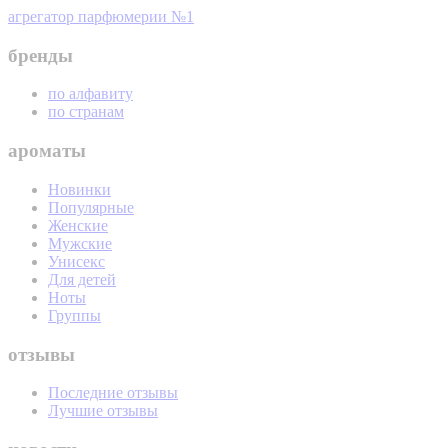
агрегатор парфюмерии №1
бренды
по алфавиту
по странам
ароматы
Новинки
Популярные
Женские
Мужские
Унисекс
Для детей
Ноты
Группы
отзывы
Последние отзывы
Лучшие отзывы