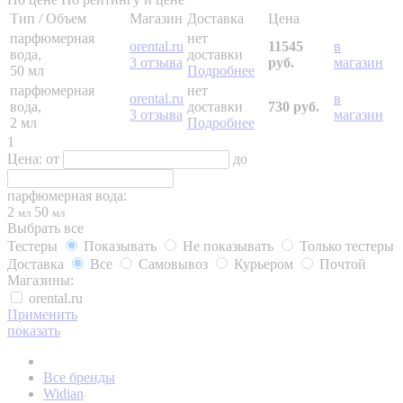
Тип / Объем
Магазин
Доставка
Цена
парфюмерная
нет
orental.ru
11545
в
вода,
доставки
3 отзыва
руб.
магазин
50 мл
Подробнее
парфюмерная
нет
orental.ru
в
вода,
доставки
730 руб.
3 отзыва
магазин
2 мл
Подробнее
1
Цена:
от
до
парфюмерная вода:
2
50
мл
мл
Выбрать все
Тестеры
Показывать
Не показывать
Только тестеры
Доставка
Все
Самовывоз
Курьером
Почтой
Магазины:
orental.ru
Применить
показать
Все бренды
Widian