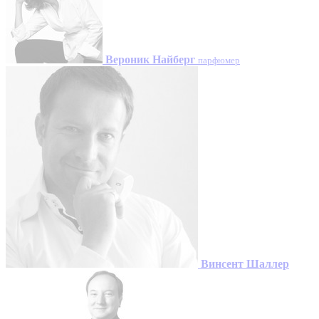
Вероник Найберг
парфюмер
Винсент Шаллер