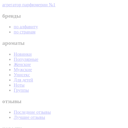
агрегатор парфюмерии №1
бренды
по алфавиту
по странам
ароматы
Новинки
Популярные
Женские
Мужские
Унисекс
Для детей
Ноты
Группы
отзывы
Последние отзывы
Лучшие отзывы