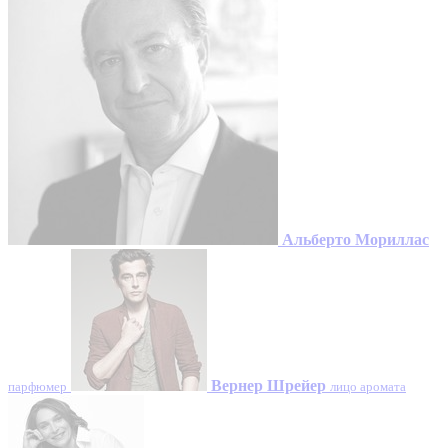
Альберто Мориллас
Вернер Шрейер
парфюмер
лицо аромата