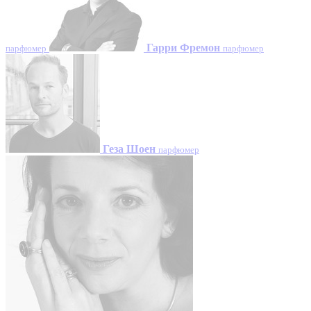
Гарри Фремон
парфюмер
парфюмер
Геза Шоен
парфюмер