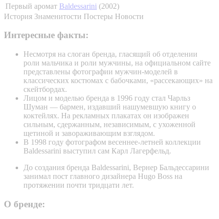
Первый аромат
Baldessarini
(2002)
История
Знаменитости
Постеры
Новости
Интересные факты:
Несмотря на слоган бренда, гласящий об отделении
роли мальчика и роли мужчины, на официальном сайте
представлены фотографии мужчин-моделей в
классических костюмах с бабочками, «рассекающих» на
скейтбордах.
Лицом и моделью бренда в 1996 году стал Чарльз
Шуман — бармен, издавший нашумевшую книгу о
коктейлях. На рекламных плакатах он изображен
сильным, сдержанным, независимым, с ухоженной
щетиной и завораживающим взглядом.
В 1998 году фотографом весеннее-летней коллекции
Baldessarini выступил сам Карл Лагерфельд.
До создания бренда Baldessarini, Вернер Бальдессарини
занимал пост главного дизайнера Hugo Boss на
протяжении почти тридцати лет.
О бренде: