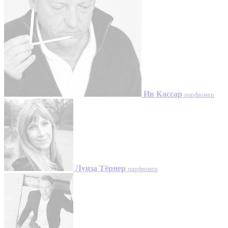
Ив Кассар
парфюмер
Луиза Тёрнер
парфюмер