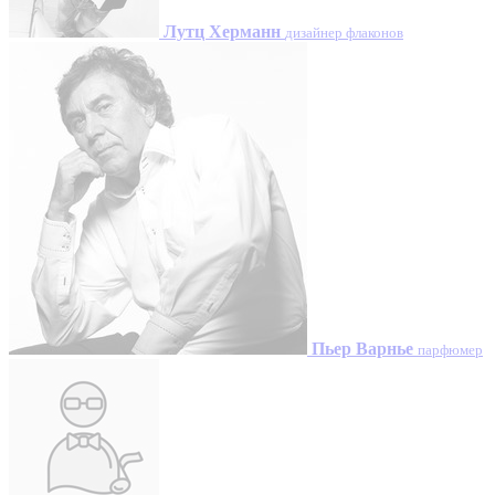
Лутц Херманн
дизайнер флаконов
Пьер Варнье
парфюмер