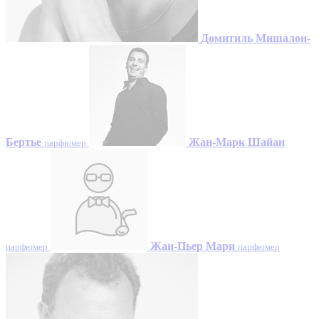
Домитиль Мишалон-
Бертье
Жан-Марк Шайан
парфюмер
Жан-Пьер Мари
парфюмер
парфюмер