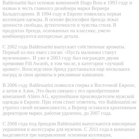
Baldessarini был основан компанией Hugo Boss в 1993 году и
назван в честь главного дизайнера марки Вернера
Бальдессарини. В 1994 году в Европе появилась первая
коллекция одежды. В основе философии бренда лежат
ценности свободы, аутентичности и чувства стиля. В
продуктах бренда, основанных на классике, умело
комбинируются интересные детали.
С 2002 года Baldessarini выпускает собственные ароматы.
Первый из них имел слоган: «Пусть мальчики станут
мужчинами». И уже в 2003 году был награжден двумя
премиями Fifi Awards, в том числе, в категории «лучший
аромат». Впоследствии бренд удостаивался еще нескольких
наград за свои ароматы и рекламные кампании.
В 2006 году Baldessarini появился сперва в Восточной Европе,
а затем в Азии. Это было связано с его приобретением
компанией Ahlers AG, крупнейшим производителем мужской
одежды в Европе. При этом стоит отметить, что Baldessarini не
утратил своей независимости, а Вернер оставался креативным
директором марки, работая удаленно, до 2007 года.
С 2008 года под брендом Baldessarini выпускаются ювелирные
украшения и аксессуары для мужчин. С 2011 года в компании
выделяются три направления: основная коллекция,