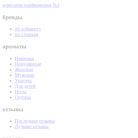
агрегатор парфюмерии №1
бренды
по алфавиту
по странам
ароматы
Новинки
Популярные
Женские
Мужские
Унисекс
Для детей
Ноты
Группы
отзывы
Последние отзывы
Лучшие отзывы