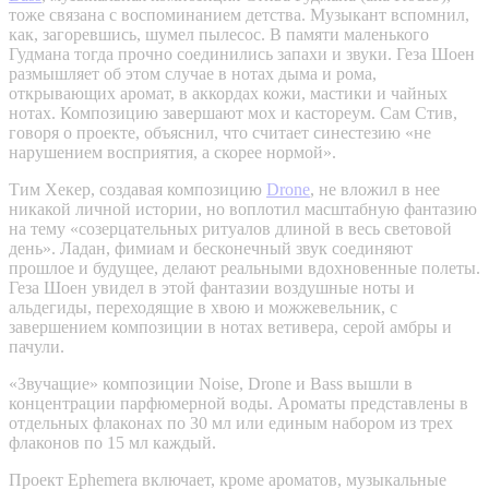
тоже связана с воспоминанием детства. Музыкант вспомнил,
как, загоревшись, шумел пылесос. В памяти маленького
Гудмана тогда прочно соединились запахи и звуки. Геза Шоен
размышляет об этом случае в нотах дыма и рома,
открывающих аромат, в аккордах кожи, мастики и чайных
нотах. Композицию завершают мох и кастореум. Сам Стив,
говоря о проекте, объяснил, что считает синестезию «не
нарушением восприятия, а скорее нормой».
Тим Хекер, создавая композицию
Drone
, не вложил в нее
никакой личной истории, но воплотил масштабную фантазию
на тему «созерцательных ритуалов длиной в весь световой
день». Ладан, фимиам и бесконечный звук соединяют
прошлое и будущее, делают реальными вдохновенные полеты.
Геза Шоен увидел в этой фантазии воздушные ноты и
альдегиды, переходящие в хвою и можжевельник, с
завершением композиции в нотах ветивера, серой амбры и
пачули.
«Звучащие» композиции Noise, Drone и Bass вышли в
концентрации парфюмерной воды. Ароматы представлены в
отдельных флаконах по 30 мл или единым набором из трех
флаконов по 15 мл каждый.
Проект Ephemera включает, кроме ароматов, музыкальные