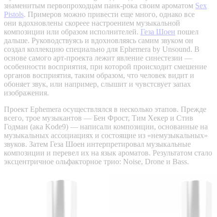
знаменитым первопроходцам панк-рока своим ароматом
Sex
Pistols
. Примеров можно привести еще много, однако все
они вдохновлены скореее настроением музыкальной
композиции или образом исполнителей.
Геза Шоен
пошел
дальше. Руководствуясь и вдохновляясь самим звуком он
создал коллекцию специально для Ephemera by Unsound. В
основе самого арт-проекта лежит явление синестезии —
особенности восприятия, при которой происходит смешение
органов восприятия, таким образом, что человек видит и
обоняет звук, или например, слышит и чувстсвует запах
изображения.
Проект Ephemera осуществлялся в несколько этапов. Прежде
всего, трое музыкантов — Бен Фрост, Тим Хекер и Стив
Годман (ака Kode9) — написали композиции, основанные на
музыкальных ассоциациях и состоящие из «немузыкальных»
звуков. Затем Геза Шоен интерпретировал музыкальные
композиции и перевел их на язык ароматов. Результатом стало
эксцентричное ольфакторное трио: Noise, Drone и Bass.