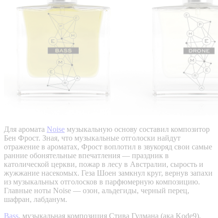
Для аромата
Noise
музыкальную основу составил композитор
Бен Фрост. Зная, что музыкальные отголоски найдут
отражение в ароматах, Фрост воплотил в звукоряд свои самые
ранние обонятельные впечатления — праздник в
католической церкви, пожар в лесу в Австралии, сырость и
жужжание насекомых. Геза Шоен замкнул круг, вернув запахи
из музыкальных отголосков в парфюмерную композицию.
Главные ноты Noise — озон, альдегиды, черный перец,
шафран, лабданум.
Bass
, музыкальная композиция Стива Гудмана (ака Kode9),