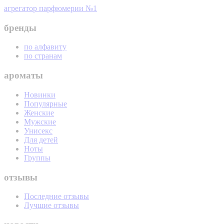
агрегатор парфюмерии №1
бренды
по алфавиту
по странам
ароматы
Новинки
Популярные
Женские
Мужские
Унисекс
Для детей
Ноты
Группы
отзывы
Последние отзывы
Лучшие отзывы