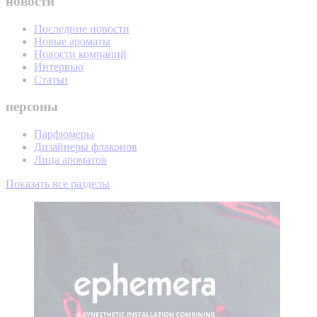
новости
Последние новости
Новые ароматы
Новости компаний
Интервью
Статьи
персоны
Парфюмеры
Дизайнеры флаконов
Лица ароматов
Показать все разделы