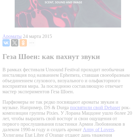
Ароматы
24 марта 2015
Геза Шоен: как пахнут звуки
В рамках фестиваля Unsound Festival проходит необычная
инсталяция под названием Ephemera, ставшая своеобразным
объединением слухового, визуального и ольфакторного
восприятия мира. За последнюю составляющую отвечает
мастер экспериментов Геза Шоен.
Парфюмеры не так редко посвящают ароматы звукам и
музыке. Например, DS & Durga
посвятили свой Debaser
рок-
композиции группы Pixies. У Лорана Маццоне ушло более 20
лет, чтобы выразить свой восторг и свои ощущения от
первого прослушивания пластинки Армии Любовников в
далеком 1990-м году и создать аромат
Army of Lovers
.
Хулиганы Etat Libre d`Orange отдают дань уважения