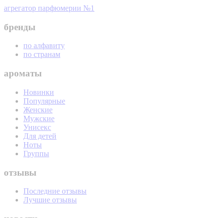
агрегатор парфюмерии №1
бренды
по алфавиту
по странам
ароматы
Новинки
Популярные
Женские
Мужские
Унисекс
Для детей
Ноты
Группы
отзывы
Последние отзывы
Лучшие отзывы