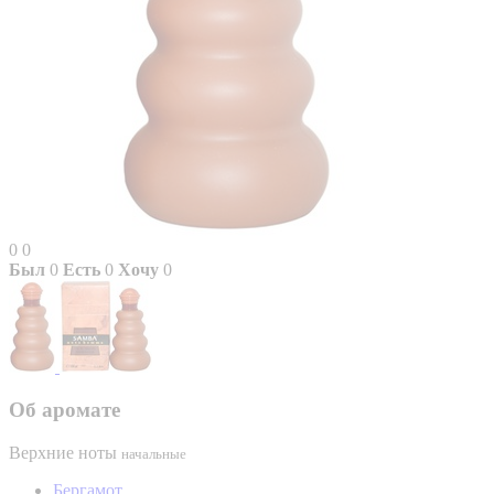
0
0
Был
0
Есть
0
Хочу
0
Об аромате
Верхние ноты
начальные
Бергамот