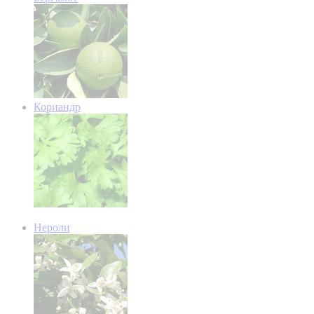
Кориандр
Нероли