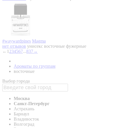
#waywardpines
Magma
нет отзывов
унисекс
восточные фужерные
←
1
2
3
4
5
6
7
...
837
→
Ароматы по группам
восточные
Выбор города
Москва
Санкт-Петербург
Астрахань
Барнаул
Владивосток
Волгоград