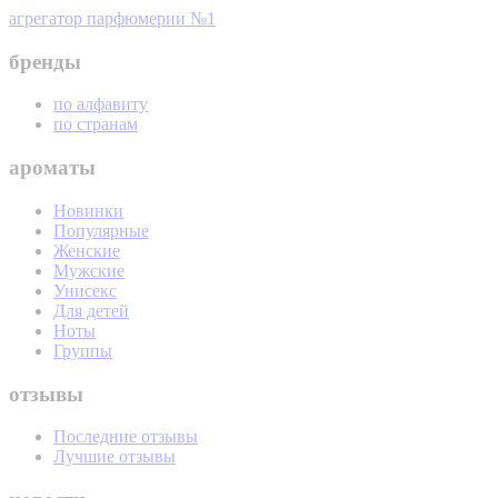
агрегатор парфюмерии №1
бренды
по алфавиту
по странам
ароматы
Новинки
Популярные
Женские
Мужские
Унисекс
Для детей
Ноты
Группы
отзывы
Последние отзывы
Лучшие отзывы