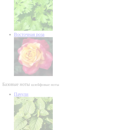
Восточная роза
Базовые ноты
шлейфовые ноты
Пачули