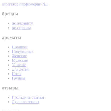
агрегатор парфюмерии №1
бренды
по алфавиту
по странам
ароматы
Новинки
Популярные
Женские
Мужские
Унисекс
Для детей
Ноты
Группы
отзывы
Последние отзывы
Лучшие отзывы