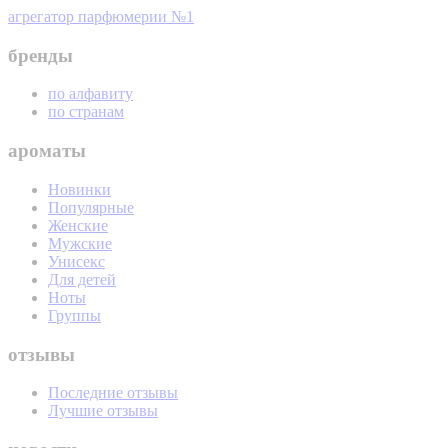
агрегатор парфюмерии №1
бренды
по алфавиту
по странам
ароматы
Новинки
Популярные
Женские
Мужские
Унисекс
Для детей
Ноты
Группы
отзывы
Последние отзывы
Лучшие отзывы