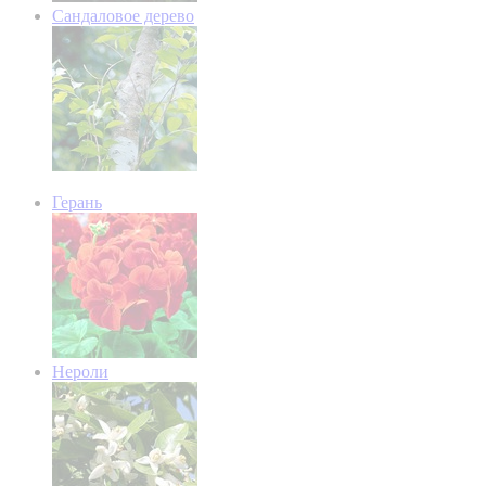
Сандаловое дерево
Герань
Нероли