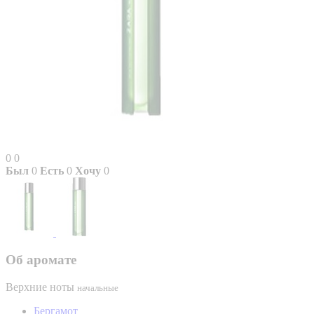
0
0
Был
0
Есть
0
Хочу
0
Об аромате
Верхние ноты
начальные
Бергамот