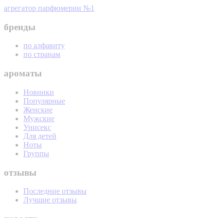
агрегатор парфюмерии №1
бренды
по алфавиту
по странам
ароматы
Новинки
Популярные
Женские
Мужские
Унисекс
Для детей
Ноты
Группы
отзывы
Последние отзывы
Лучшие отзывы