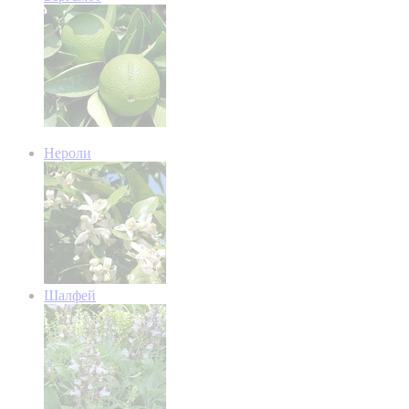
Нероли
Шалфей