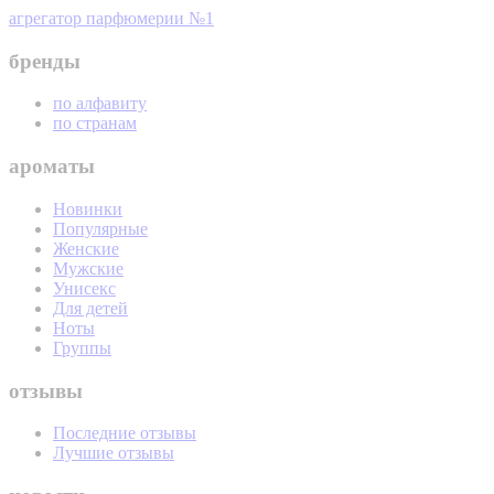
агрегатор парфюмерии №1
бренды
по алфавиту
по странам
ароматы
Новинки
Популярные
Женские
Мужские
Унисекс
Для детей
Ноты
Группы
отзывы
Последние отзывы
Лучшие отзывы