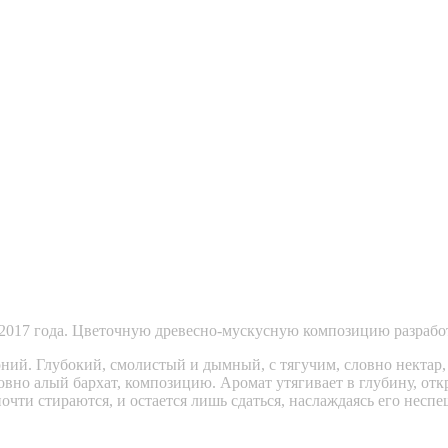
мае 2017 года. Цветочную древесно-мускусную композицию разраб
ий. Глубокий, смолистый и дымный, с тягучим, словно нектар, 
вно алый бархат, композицию. Аромат утягивает в глубину, отк
 почти стираются, и остается лишь сдаться, наслаждаясь его несп