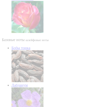
Базовые ноты
шлейфовые ноты
Бобы тонка
Лабданум