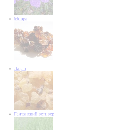
Мирра
Ладан
Гаитянский ветивер