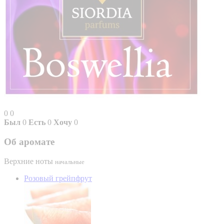
0
0
Был
0
Есть
0
Хочу
0
Об аромате
Верхние ноты
начальные
Розовый грейпфрут