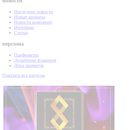
новости
Последние новости
Новые ароматы
Новости компаний
Интервью
Статьи
персоны
Парфюмеры
Дизайнеры флаконов
Лица ароматов
Показать все разделы