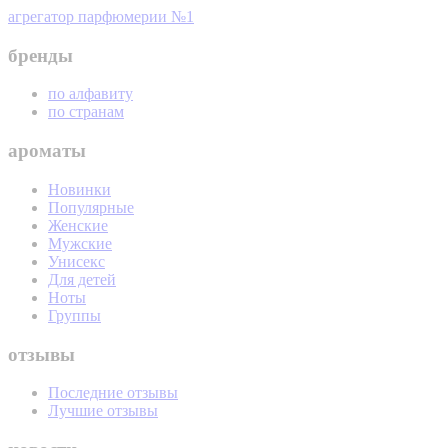
агрегатор парфюмерии №1
бренды
по алфавиту
по странам
ароматы
Новинки
Популярные
Женские
Мужские
Унисекс
Для детей
Ноты
Группы
отзывы
Последние отзывы
Лучшие отзывы