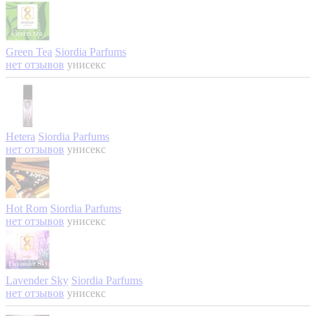
Green Tea
Siordia Parfums
нет отзывов
унисекс
Hetera
Siordia Parfums
нет отзывов
унисекс
Hot Rom
Siordia Parfums
нет отзывов
унисекс
Lavender Sky
Siordia Parfums
нет отзывов
унисекс