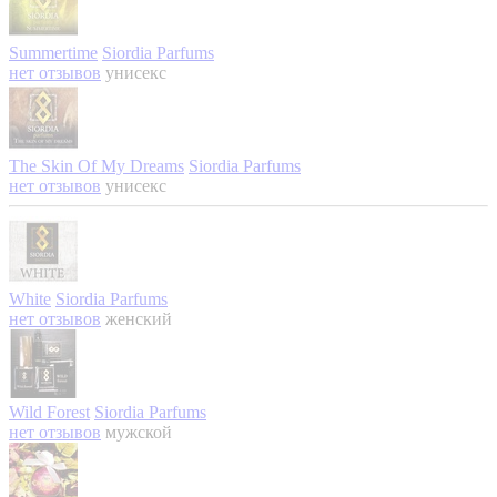
Summertime
Siordia Parfums
нет отзывов
унисекс
The Skin Of My Dreams
Siordia Parfums
нет отзывов
унисекс
White
Siordia Parfums
нет отзывов
женский
Wild Forest
Siordia Parfums
нет отзывов
мужской