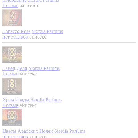
1 отзыв
женский
Тobacco Rose
Siordia Parfums
нет отзывов
унисекс
Танец Дели
Siordia Parfums
1 отзыв
унисекс
Храм Изиды
Siordia Parfums
1 отзыв
унисекс
Цветы Арабских Ночей
Siordia Parfums
нет отзывов
унисекс