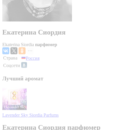
Екатерина Сиордия
Ekaterina Siordia
парфюмер
Страна
Россия
Соцсети
Лучший аромат
Lavender Sky
Siordia Parfums
Екатерина Сиордия парфюмер