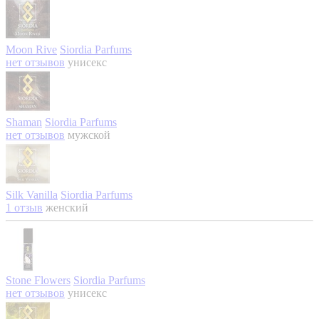
Moon Rive
Siordia Parfums
нет отзывов
унисекс
Shaman
Siordia Parfums
нет отзывов
мужской
Silk Vanilla
Siordia Parfums
1 отзыв
женский
Stone Flowers
Siordia Parfums
нет отзывов
унисекс