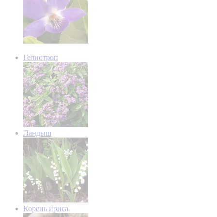
Гелиотроп
Ландыш
Корень ириса