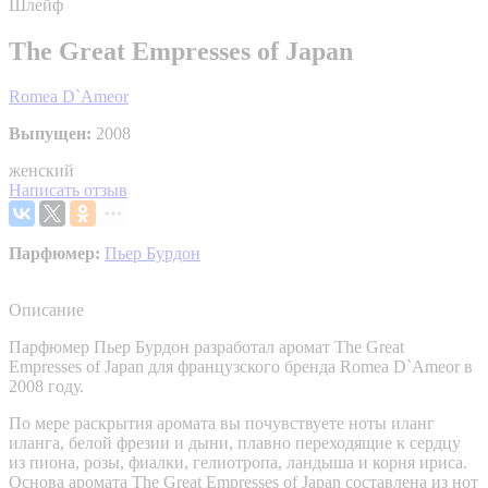
Шлейф
The Great Empresses of Japan
Romea D`Ameor
Выпущен:
2008
женский
Написать отзыв
Парфюмер:
Пьер Бурдон
Описание
Парфюмер Пьер Бурдон разработал аромат The Great
Empresses of Japan для французского бренда Romea D`Ameor в
2008 году.
По мере раскрытия аромата вы почувствуете ноты иланг
иланга, белой фрезии и дыни, плавно переходящие к сердцу
из пиона, розы, фиалки, гелиотропа, ландыша и корня ириса.
Основа аромата The Great Empresses of Japan составлена из нот