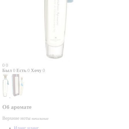
0
0
Был
0
Есть
0
Хочу
0
Об аромате
Верхние ноты
начальные
Иланг иланг