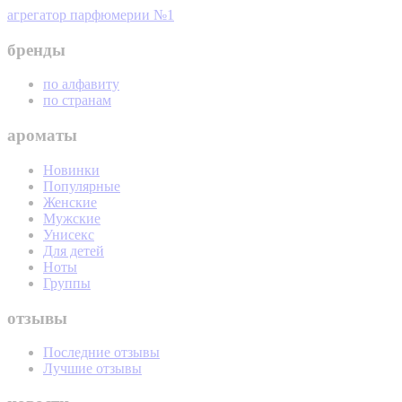
агрегатор парфюмерии №1
бренды
по алфавиту
по странам
ароматы
Новинки
Популярные
Женские
Мужские
Унисекс
Для детей
Ноты
Группы
отзывы
Последние отзывы
Лучшие отзывы