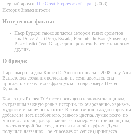
Первый аромат
The Great Empresses of Japan
(2008)
История
Знаменитости
Интересные факты:
Пьер Бурдон также является автором таких ароматов,
как Dolce Vita (Dior), Escada, Feminite du Bois (Shiseido),
Basic Instict (Van Gils), серии ароматов Faberlic и многих
других.
О бренде:
Парфюмерный дом Romea D`Ameor основала в 2008 году Ани
Ваньер, для создания коллекции из семи ароматов она
пригласила известного французского парфюмера Пьера
Бурдона.
Коллекция Romea D`Ameor посвящена великим женщинам,
сыгравшим важную роль в истории, их очарованию, харизме,
мудрости и, конечно, красоте. В композицию каждого аромата
добавлена нота необычного, редкого цветка, лучше всего, по
мнению авторов, раскрывающего темперамент той женщины,
в честь которой был создан тот или иной парфюм. Духи
получили названия: The Princesses of Venice (Принцесса