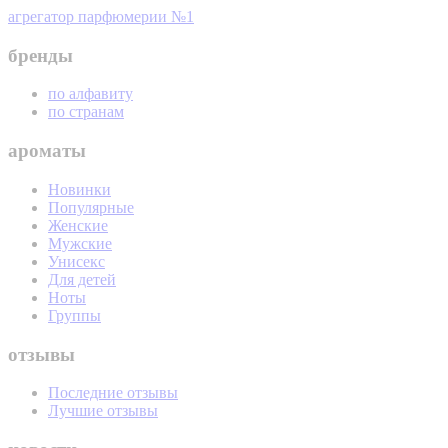
агрегатор парфюмерии №1
бренды
по алфавиту
по странам
ароматы
Новинки
Популярные
Женские
Мужские
Унисекс
Для детей
Ноты
Группы
отзывы
Последние отзывы
Лучшие отзывы