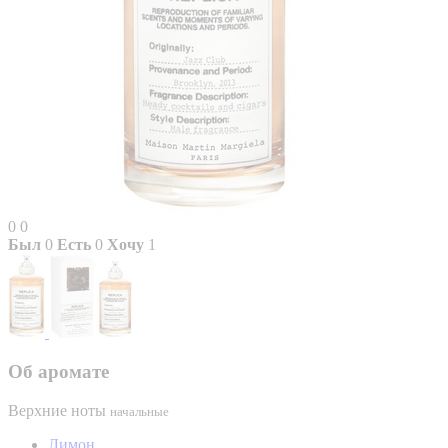
0
0
Был
0
Есть
0
Хочу
1
Об аромате
Верхние ноты
начальные
Лимон