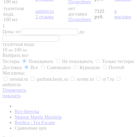
100 мл
Подробнее
туалетная
нет
ambrer.ru
7125
в
вода,
доставки
2 отзыва
руб.
магазин
100 мл
Подробнее
1
Цена:
от
до
туалетная вода:
10
100
мл
мл
Выбрать все
Тестеры
Показывать
Не показывать
Только тестеры
Доставка
Все
Самовывоз
Курьером
Почтой
Магазины:
orental.ru
parfumclassic.ru
scente.ru
ry7.ru
ambrer.ru
Применить
показать
Все бренды
Maison Martin Margiela
Replica : Tea Escape
Сравнение цен