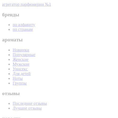
агрегатор парфюмерии №1
бренды
по алфавиту
по странам
ароматы
Новинки
Популярные
Женские
Мужские
Унисекс
Для детей
Ноты
Группы
отзывы
Последние отзывы
Лучшие отзывы