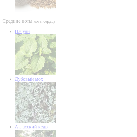
Средние ноты
ноты сердца
Пачули
Дубовый мох
Атласский кедр