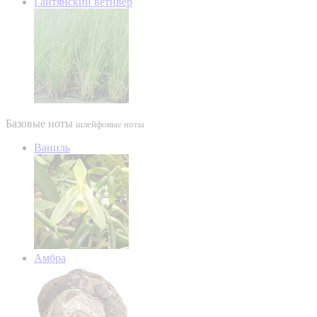
Гаитянский ветивер
Базовые ноты
шлейфовые ноты
Ваниль
Амбра