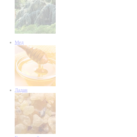
Мед
Ладан