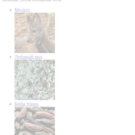
Мускус
Дубовый мох
Бобы тонка