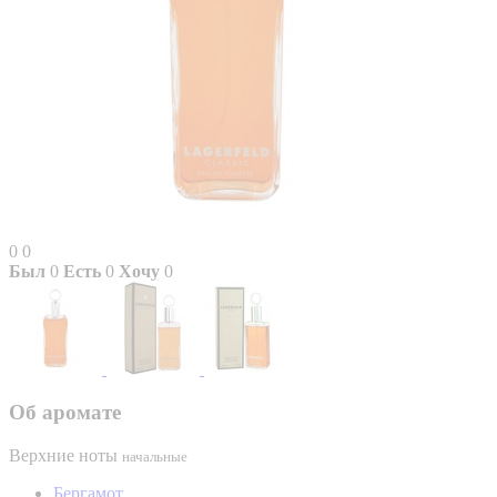
0
0
Был
0
Есть
0
Хочу
0
Об аромате
Верхние ноты
начальные
Бергамот