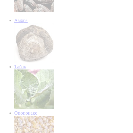
Амбра
Табак
Опопонакс