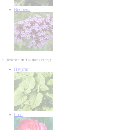
Вербена
Средние ноты
ноты сердца
Пачули
Роза