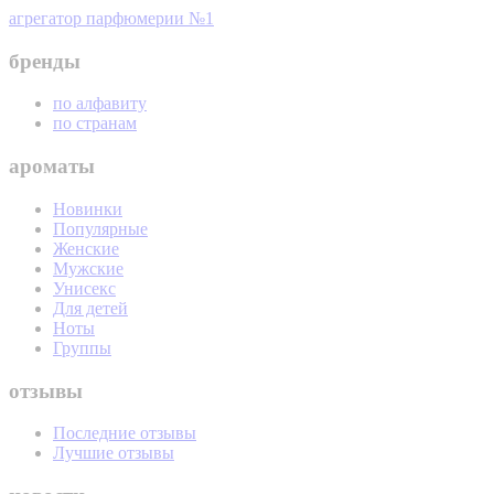
агрегатор парфюмерии №1
бренды
по алфавиту
по странам
ароматы
Новинки
Популярные
Женские
Мужские
Унисекс
Для детей
Ноты
Группы
отзывы
Последние отзывы
Лучшие отзывы