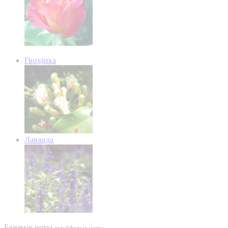
Гвоздика
Лаванда
Базовые ноты
шлейфовые ноты