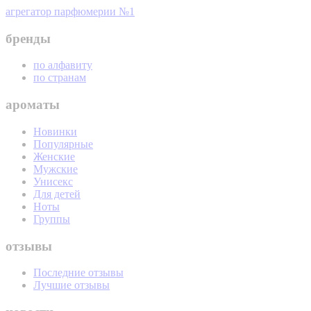
агрегатор парфюмерии №1
бренды
по алфавиту
по странам
ароматы
Новинки
Популярные
Женские
Мужские
Унисекс
Для детей
Ноты
Группы
отзывы
Последние отзывы
Лучшие отзывы