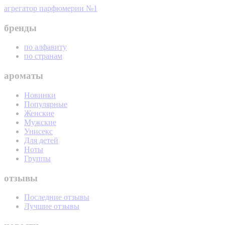
агрегатор парфюмерии №1
бренды
по алфавиту
по странам
ароматы
Новинки
Популярные
Женские
Мужские
Унисекс
Для детей
Ноты
Группы
отзывы
Последние отзывы
Лучшие отзывы