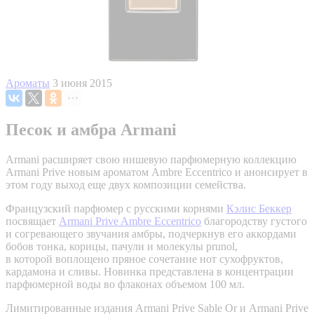
Ароматы
3 июня 2015
Песок и амбра Armani
Armani расширяет свою нишевую парфюмерную коллекцию
Armani Prive новым ароматом Ambre Eccentrico и анонсирует в
этом году выход еще двух композиции семейства.
Французский парфюмер с русскими корнями
Кэлис Беккер
посвящает
Armani Prive Ambre Eccentrico
благородству густого
и согревающего звучания амбры, подчеркнув его аккордами
бобов тонка, корицы, пачули и молекулы prunol,
в которой воплощено пряное сочетание нот сухофруктов,
кардамона и сливы. Новинка представлена в концентрации
парфюмерной воды во флаконах объемом 100 мл.
Лимитированные издания Armani Prive Sable Or и Armani Prive