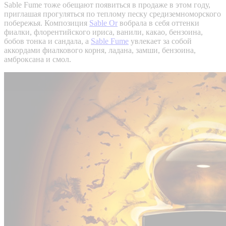
Sable Fume тоже обещают появиться в продаже в этом году,
приглашая прогуляться по теплому песку средиземноморского
побережья. Композиция
Sable Or
вобрала в себя оттенки
фиалки, флорентийского ириса, ванили, какао, бензоина,
бобов тонка и сандала, а
Sable Fume
увлекает за собой
аккордами фиалкового корня, ладана, замши, бензоина,
амброксана и смол.