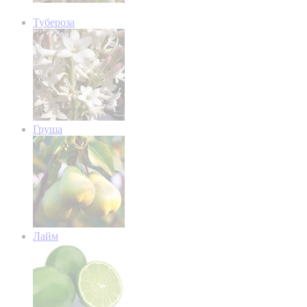
Тубероза
Груша
Лайм