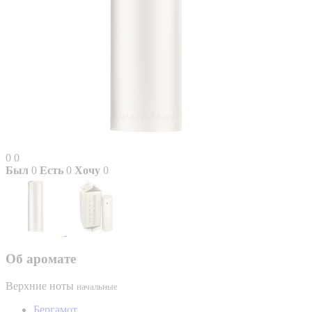
0
0
Был
0
Есть
0
Хочу
0
Об аромате
Верхние ноты
начальные
Бергамот