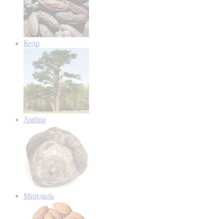
Кедр
Амбра
Миндаль