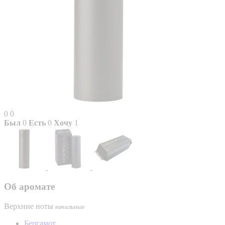
0
0
Был
0
Есть
0
Хочу
1
Об аромате
Верхние ноты
начальные
Бергамот