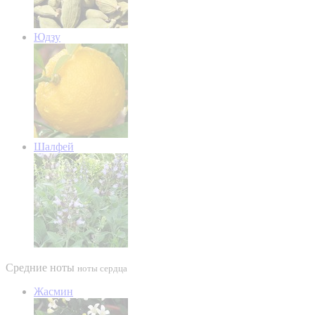
Юдзу
Шалфей
Средние ноты
ноты сердца
Жасмин