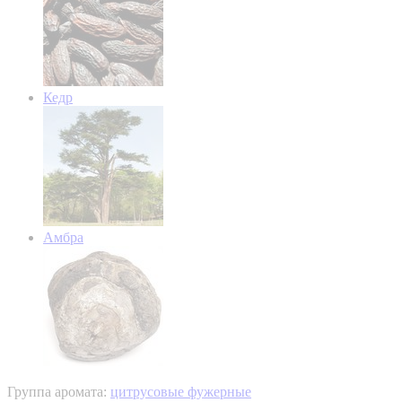
Кедр
Амбра
Группа аромата:
цитрусовые фужерные