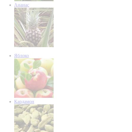
Ананас
Яблоко
Кардамон