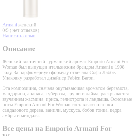
Armani
женский
0/5 ( нет отзывов)
Написать отзыв
Описание
Женский восточный гурманский аромат Emporio Armani For
Woman был выпущен итальянским брендом Armani в 1998
году. За парфюмерную формулу отвечала Софи Лаббе.
Упаковку разработал дизайнер Fabien Baron.
Эта композиция, сначала окутывающая ароматом бергамота,
мандарина, ананаса, туберозы, груши и лайма, раскрывается
звучанием жасмина, ириса, гелиотропа и ландыша. Основные
ноты Emporio Armani For Woman составляют оттенки
сандалового дерева, ванили, мускуса, бобов тонка, кедра,
амбры и миндаля.
Все цены на Emporio Armani For