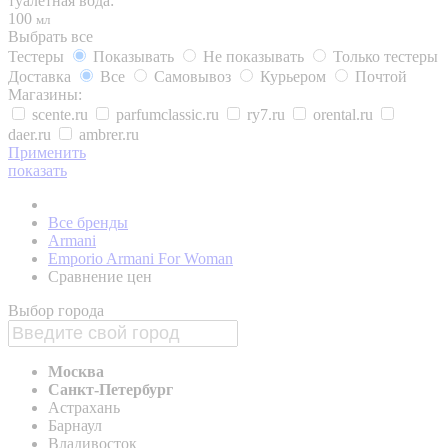
туалетная вода:
100
мл
Выбрать все
Тестеры
Показывать
Не показывать
Только тестеры
Доставка
Все
Самовывоз
Курьером
Почтой
Магазины:
scente.ru
parfumclassic.ru
ry7.ru
orental.ru
daer.ru
ambrer.ru
Применить
показать
Все бренды
Armani
Emporio Armani For Woman
Сравнение цен
Выбор города
Москва
Санкт-Петербург
Астрахань
Барнаул
Владивосток