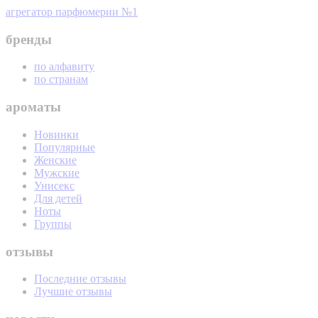
агрегатор парфюмерии №1
бренды
по алфавиту
по странам
ароматы
Новинки
Популярные
Женские
Мужские
Унисекс
Для детей
Ноты
Группы
отзывы
Последние отзывы
Лучшие отзывы