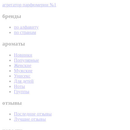
агрегатор парфюмерии №1
бренды
по алфавиту
по странам
ароматы
Новинки
Популярные
Женские
Мужские
Унисекс
Для детей
Ноты
Группы
отзывы
Последние отзывы
Лучшие отзывы