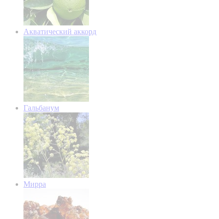
Акватический аккорд
Гальбанум
Мирра