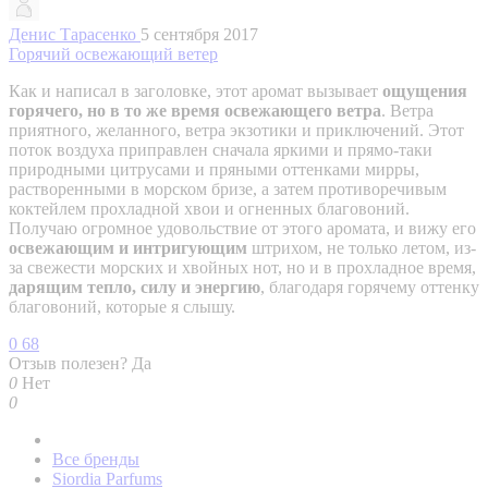
Денис Тарасенко
5 сентября 2017
Горячий освежающий ветер
Как и написал в заголовке, этот аромат вызывает
ощущения
горячего, но в то же время освежающего ветра
. Ветра
приятного, желанного, ветра экзотики и приключений. Этот
поток воздуха приправлен сначала яркими и прямо-таки
природными цитрусами и пряными оттенками мирры,
растворенными в морском бризе, а затем противоречивым
коктейлем прохладной хвои и огненных благовоний.
Получаю огромное удовольствие от этого аромата, и вижу его
освежающим и интригующим
штрихом, не только летом, из-
за свежести морских и хвойных нот, но и в прохладное время,
дарящим тепло, силу и энергию
, благодаря горячему оттенку
благовоний, которые я слышу.
0
68
Отзыв полезен?
Да
0
Нет
0
Все бренды
Siordia Parfums