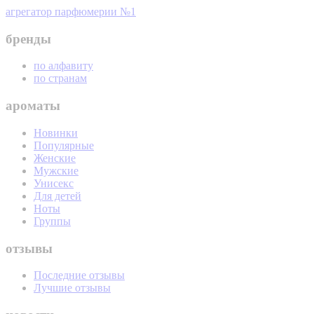
агрегатор парфюмерии №1
бренды
по алфавиту
по странам
ароматы
Новинки
Популярные
Женские
Мужские
Унисекс
Для детей
Ноты
Группы
отзывы
Последние отзывы
Лучшие отзывы