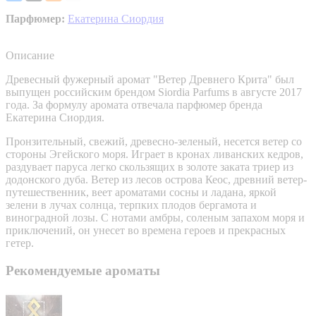
Парфюмер:
Екатерина Сиордия
Описание
Древесный фужерный аромат "Ветер Древнего Крита" был
выпущен российским брендом Siordia Parfums в августе 2017
года. За формулу аромата отвечала парфюмер бренда
Екатерина Сиордия.
Пронзительный, свежий, древесно-зеленый, несется ветер со
стороны Эгейского моря. Играет в кронах ливанских кедров,
раздувает паруса легко скользящих в золоте заката триер из
додонского дуба. Ветер из лесов острова Кеос, древний ветер-
путешественник, веет ароматами сосны и ладана, яркой
зелени в лучах солнца, терпких плодов бергамота и
виноградной лозы. С нотами амбры, соленым запахом моря и
приключений, он унесет во времена героев и прекрасных
гетер.
Рекомендуемые ароматы