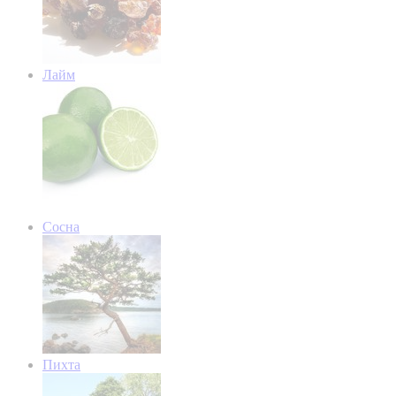
Лайм
Сосна
Пихта