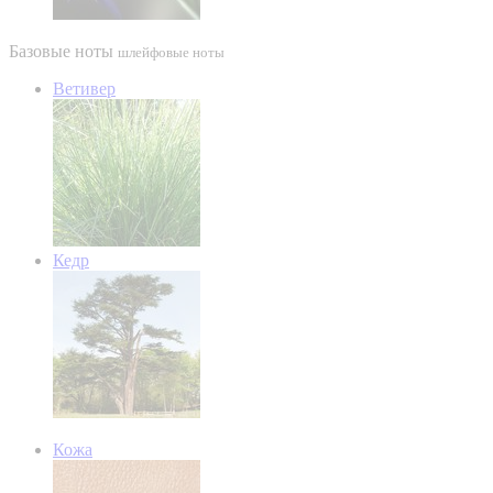
Базовые ноты
шлейфовые ноты
Ветивер
Кедр
Кожа