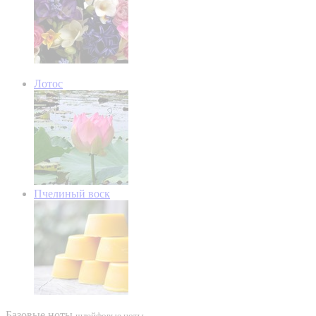
Лотос
Пчелиный воск
Базовые ноты
шлейфовые ноты