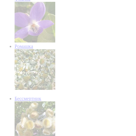
Ромашка
Бессмертник