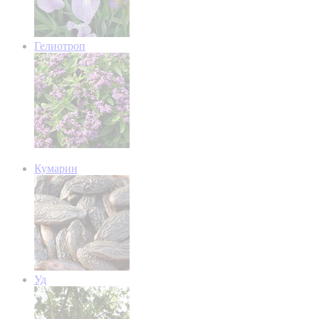
Гелиотроп
Кумарин
Уд