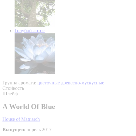
Голубой лотос
Группа аромата:
цветочные древесно-мускусные
Стойкость
Шлейф
A World Of Blue
House of Matriarch
Выпущен:
апрель 2017