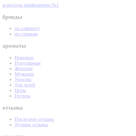
агрегатор парфюмерии №1
бренды
по алфавиту
по странам
ароматы
Новинки
Популярные
Женские
Мужские
Унисекс
Для детей
Ноты
Группы
отзывы
Последние отзывы
Лучшие отзывы