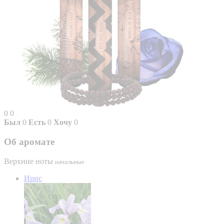
0
0
Был
0
Есть
0
Хочу
0
Об аромате
Верхние ноты
начальные
Ирис