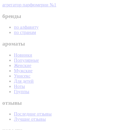
агрегатор парфюмерии №1
бренды
по алфавиту
по странам
ароматы
Новинки
Популярные
Женские
Мужские
Унисекс
Для детей
Ноты
Группы
отзывы
Последние отзывы
Лучшие отзывы