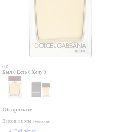
0
0
Был
0
Есть
0
Хочу
0
Об аромате
Верхние ноты
начальные
Грейпфрут