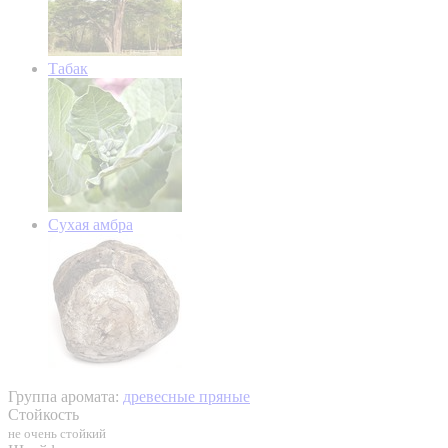
Табак
Сухая амбра
Группа аромата:
древесные пряные
Стойкость
не очень стойкий