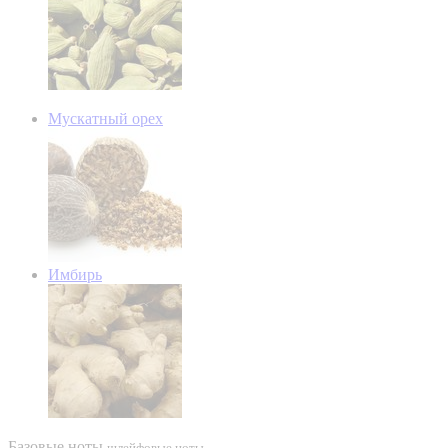
Мускатный орех
Имбирь
Базовые ноты
шлейфовые ноты