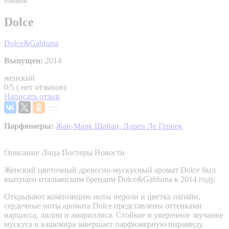
близкий
Dolce
Dolce&Gabbana
Выпущен:
2014
женский
0/5 ( нет отзывов)
Написать отзыв
Парфюмеры:
Жан-Марк Шайан,
Лорен Ле Гернек
Описание
Лица
Постеры
Новости
Женский цветочный древесно-мускусный аромат Dolce был
выпущен итальянским брендом Dolce&Gabbana в 2014 году.
Открывают композицию ноты нероли и цветка папайи,
сердечные ноты аромата Dolce представлены оттенками
нарцисса, лилии и амариллиса. Стойкое и уверенное звучание
мускуса и кашемира завершает парфюмерную пирамиду.