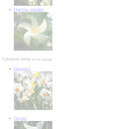
Цветок папайи
Средние ноты
ноты сердца
Нарцисс
Лилия