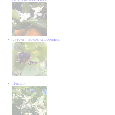
Бутоны черной смородины
Нероли