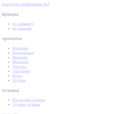
агрегатор парфюмерии №1
бренды
по алфавиту
по странам
ароматы
Новинки
Популярные
Женские
Мужские
Унисекс
Для детей
Ноты
Группы
отзывы
Последние отзывы
Лучшие отзывы