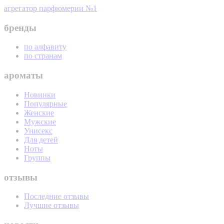
агрегатор парфюмерии №1
бренды
по алфавиту
по странам
ароматы
Новинки
Популярные
Женские
Мужские
Унисекс
Для детей
Ноты
Группы
отзывы
Последние отзывы
Лучшие отзывы