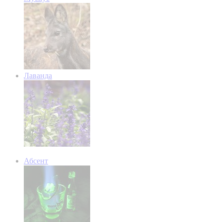
Лаванда
Абсент