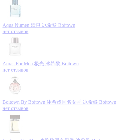
Aqua Numen 清泉
冰希黎 Boitown
нет отзывов
Auras For Men 极光
冰希黎 Boitown
нет отзывов
Boitown By Boitown 冰希黎同名女香
冰希黎 Boitown
нет отзывов