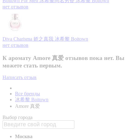
Boitown For Men 冰希黎同名男香
冰希黎 Boitown
нет отзывов
Diva Charisma 娇之真我
冰希黎 Boitown
нет отзывов
К аромату Amore 真爱 отзывов пока нет. Вы
можете стать первым.
Написать отзыв
Все бренды
冰希黎 Boitown
Amore 真爱
Выбор города
Москва