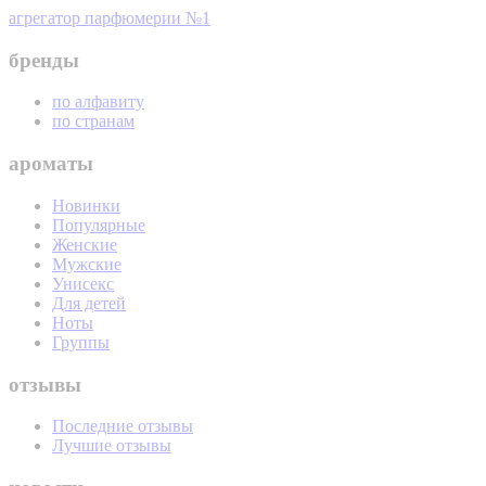
агрегатор парфюмерии №1
бренды
по алфавиту
по странам
ароматы
Новинки
Популярные
Женские
Мужские
Унисекс
Для детей
Ноты
Группы
отзывы
Последние отзывы
Лучшие отзывы