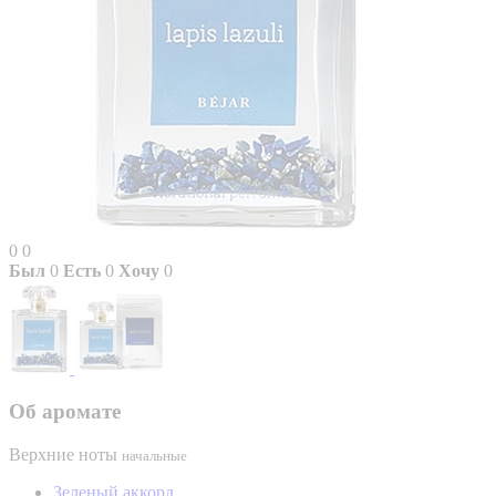
0
0
Был
0
Есть
0
Хочу
0
Об аромате
Верхние ноты
начальные
Зеленый аккорд