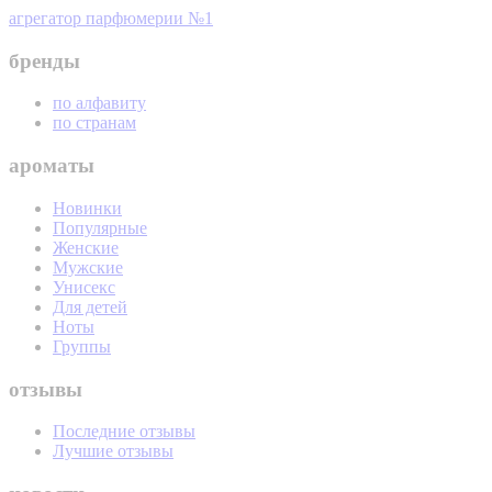
агрегатор парфюмерии №1
бренды
по алфавиту
по странам
ароматы
Новинки
Популярные
Женские
Мужские
Унисекс
Для детей
Ноты
Группы
отзывы
Последние отзывы
Лучшие отзывы