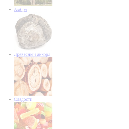
Амбра
Древесный аккорд
Сладости