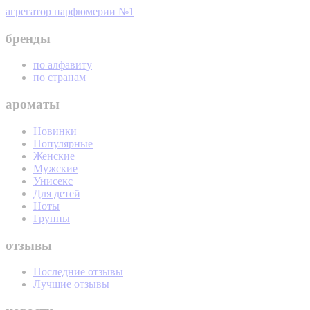
агрегатор парфюмерии №1
бренды
по алфавиту
по странам
ароматы
Новинки
Популярные
Женские
Мужские
Унисекс
Для детей
Ноты
Группы
отзывы
Последние отзывы
Лучшие отзывы