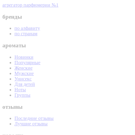
агрегатор парфюмерии №1
бренды
по алфавиту
по странам
ароматы
Новинки
Популярные
Женские
Мужские
Унисекс
Для детей
Ноты
Группы
отзывы
Последние отзывы
Лучшие отзывы