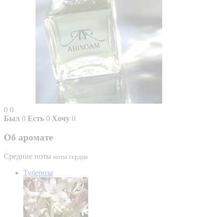
0
0
Был
0
Есть
0
Хочу
0
Об аромате
Средние ноты
ноты сердца
Тубероза