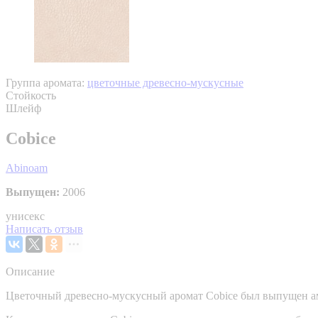
Группа аромата:
цветочные древесно-мускусные
Стойкость
Шлейф
Cobice
Abinoam
Выпущен:
2006
унисекс
Написать отзыв
Описание
Цветочный древесно-мускусный аромат Cobice был выпущен ам