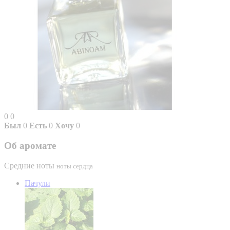
0
0
Был
0
Есть
0
Хочу
0
Об аромате
Средние ноты
ноты сердца
Пачули