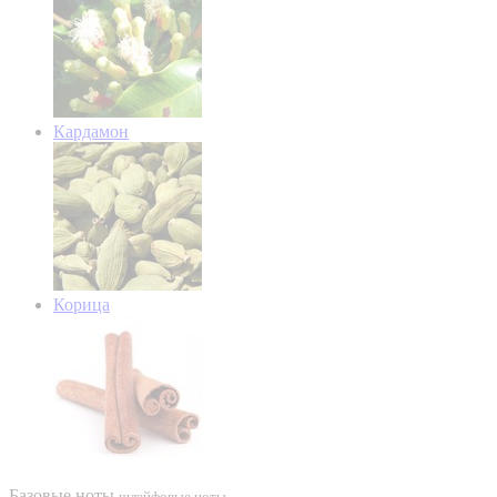
Кардамон
Корица
Базовые ноты
шлейфовые ноты