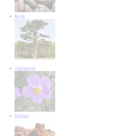
Кедр
Лабданум
Мирра