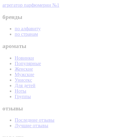
агрегатор парфюмерии №1
бренды
по алфавиту
по странам
ароматы
Новинки
Популярные
Женские
Мужские
Унисекс
Для детей
Ноты
Группы
отзывы
Последние отзывы
Лучшие отзывы