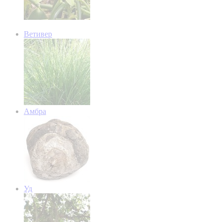
Ветивер
Амбра
Уд