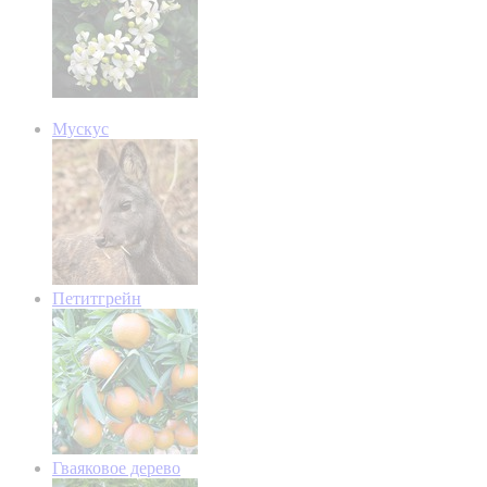
Мускус
Петитгрейн
Гваяковое дерево