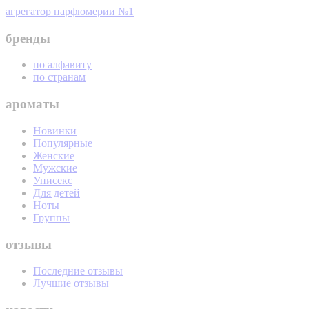
агрегатор парфюмерии №1
бренды
по алфавиту
по странам
ароматы
Новинки
Популярные
Женские
Мужские
Унисекс
Для детей
Ноты
Группы
отзывы
Последние отзывы
Лучшие отзывы