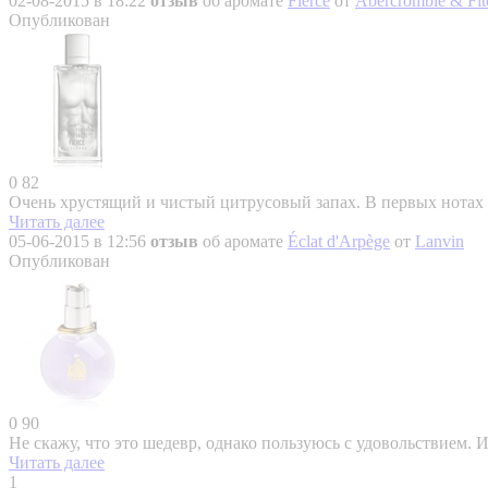
02-08-2015 в 18:22
отзыв
об аромате
Fierce
от
Abercrombie & Fit
Опубликован
0
82
Очень хрустящий и чистый цитрусовый запах. В первых нотах д
Читать далее
05-06-2015 в 12:56
отзыв
об аромате
Éclat d'Arpège
от
Lanvin
Опубликован
0
90
Не скажу, что это шедевр, однако пользуюсь с удовольствием. 
Читать далее
1