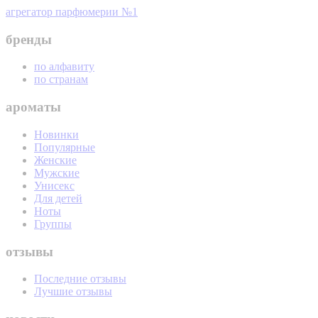
агрегатор парфюмерии №1
бренды
по алфавиту
по странам
ароматы
Новинки
Популярные
Женские
Мужские
Унисекс
Для детей
Ноты
Группы
отзывы
Последние отзывы
Лучшие отзывы