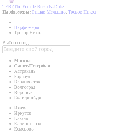
TFB (The Female Boss)
N-Dubz
Парфюмеры:
Ришар Мельшио
,
Тревор Никол
Парфюмеры
Тревор Никол
Выбор города
Москва
Санкт-Петербург
Астрахань
Барнаул
Владивосток
Волгоград
Воронеж
Екатеринбург
Ижевск
Иркутск
Казань
Калининград
Кемерово