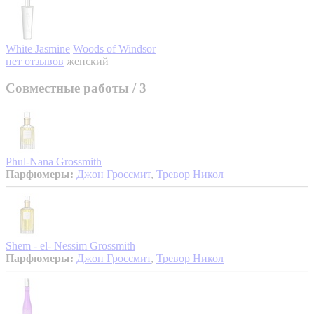
White Jasmine
Woods of Windsor
нет отзывов
женский
Совместные работы
/ 3
Phul-Nana
Grossmith
Парфюмеры:
Джон Гроссмит
,
Тревор Никол
Shem - el- Nessim
Grossmith
Парфюмеры:
Джон Гроссмит
,
Тревор Никол