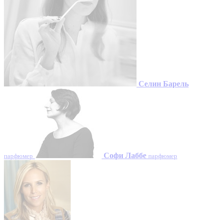
Селин Барель
Софи Лаббе
парфюмер
парфюмер