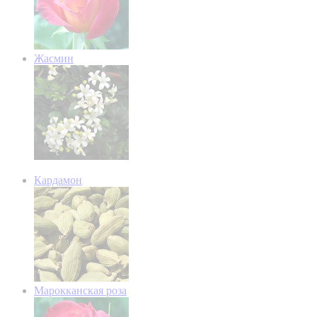
Жасмин
Кардамон
Марокканская роза