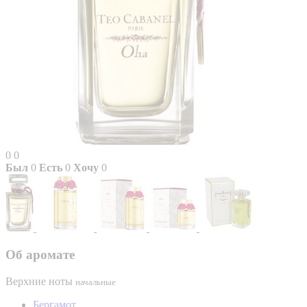
0
0
Был
0
Есть
0
Хочу
0
Об аромате
Верхние ноты
начальные
Бергамот