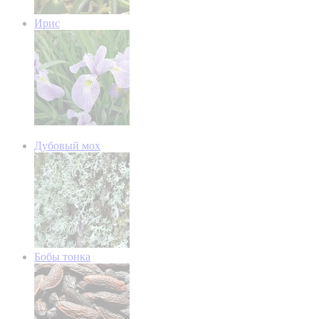
Ирис
Дубовый мох
Бобы тонка