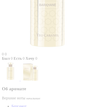
0
0
Был
0
Есть
0
Хочу
0
Об аромате
Верхние ноты
начальные
Бергамот