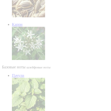
Карри
Базовые ноты
шлейфовые ноты
Пачули