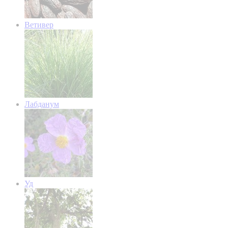
Ветивер
Лабданум
Уд