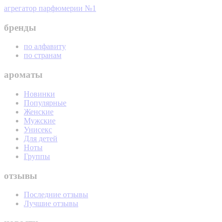
агрегатор парфюмерии №1
бренды
по алфавиту
по странам
ароматы
Новинки
Популярные
Женские
Мужские
Унисекс
Для детей
Ноты
Группы
отзывы
Последние отзывы
Лучшие отзывы