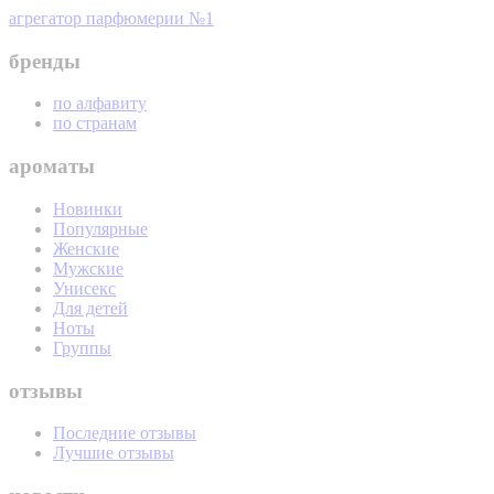
агрегатор парфюмерии №1
бренды
по алфавиту
по странам
ароматы
Новинки
Популярные
Женские
Мужские
Унисекс
Для детей
Ноты
Группы
отзывы
Последние отзывы
Лучшие отзывы